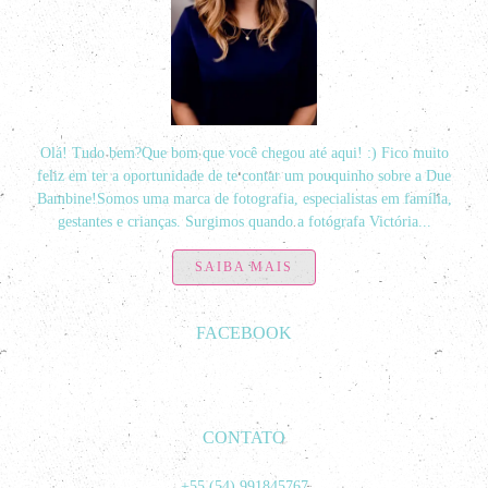
Olá! Tudo bem?Que bom que você chegou até aqui! :) Fico muito
feliz em ter a oportunidade de te contar um pouquinho sobre a Due
Bambine!Somos uma marca de fotografia, especialistas em família,
gestantes e crianças. Surgimos quando a fotógrafa Victória...
SAIBA MAIS
FACEBOOK
CONTATO
+55 (54) 991845767