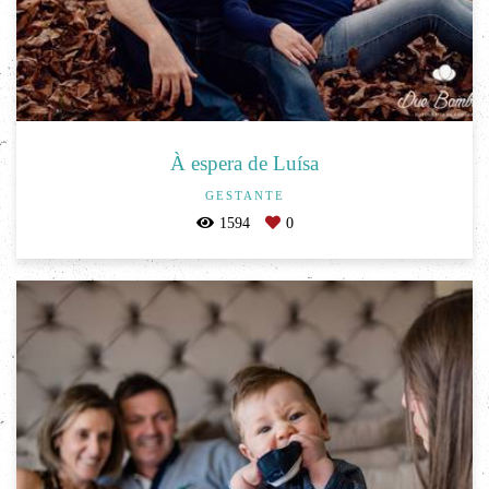
À espera de Luísa
GESTANTE
1594
0